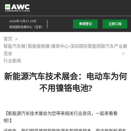
直
接
跳
2026年10月27-29日
参观登记
立即订阅
转
深圳国际会展中心（宝安）
至
首页
内
智能汽车展|智能座舱展-媒体中心-深圳国际智能网联汽车产业展
容
览会
行业新闻
新能源汽车技术展会：电动车为何
不用镍铬电池?
【新能源汽车技术展会为您带来相关行业资讯，一起来看看
吧!】
近些年，我们明显感觉到新能源车型越来越多，而这些新能源车