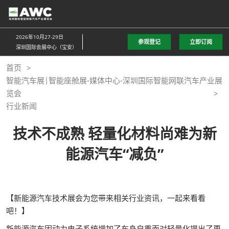
直
接
跳
2026年10月27-29日
参观登记
立即订阅
转
深圳国际会展中心（宝安）
至
首页
内
智能汽车展|智能座舱展-媒体中心-深圳国际智能网联汽车产业展
容
览会
行业新闻
技术不成熟 轻量化材料尚难为新
能源汽车“减负”
【新能源汽车技术展会为您带来相关行业资讯，一起来看看
吧！】
新能源汽车因动力电子系统增加了车身自重而对轻量化提出了更