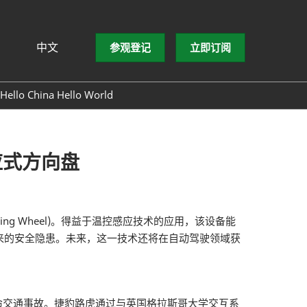
中文
参观登记
立即订阅
文
lish
Hello China Hello World
ng Việt
ษาไทย
asa Indonesia
应式方向盘
ng Wheel)。得益于温控感应技术的应用，该设备能
来的安全隐患。未来，这一技术还将在自动驾驶领域获
命交通事故。捷豹路虎通过与英国格拉斯哥大学交互系