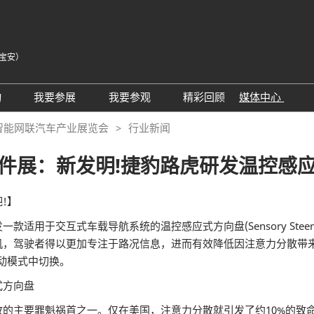
宝安）
中
Eng
动
我要参展
我要参观
精彩回顾
媒体中心
Tiế
25同期会议活动
AWC参展申请
参观预登记
展会新闻
智能网联汽车产业展览会
行业新闻
ภา
24精彩回顾
2026亮点展区
为何参观
展商新闻
Bah
件展：新发明!捷豹路虎研发温控感
届回顾
2025亮点展区
组团参观
行业新闻
为何参展
特邀买家
合作媒体
!】
观众范围
商务配对
用于交互式车载导航系统的温控感应式方向盘(Sensory Steeri
机，驾驶者得以更加专注于路况信息，进而有效降低因注意力分散带
 A）
走进主机厂
观众增值服务
动模式中切换。
展商增值服务CMO
展商名录
式方向盘
励展通
RX Connect 励展通
的主要罪魁祸首之一。仅在美国，注意力分散就引发了约10%的致