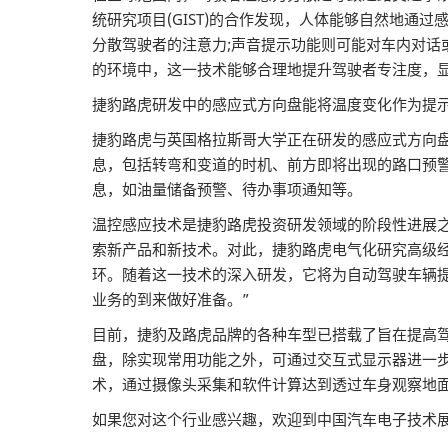
统研究项目(GIST)的合作发现，人体能够自然地
分散驾驶者的注意力;声音提示功能则可能对车内对
的环境中，这一技术能够合理地提升驾驶者专注度，
捷豹路虎研发中的感应式方向盘能将温度变化作为提
捷豹路虎与英国格拉斯哥大学正在研发的感应式方向
息，包括转弯和变道的时机、前方即将出现的路口预
息，如油量储备预警、待办事项通知等。
温控感应技术是捷豹路虎投资研发领域的阶段性进展之一
索新产品和新技术。对此，捷豹路虎电气化研究高级经理Al
环。随着这一技术的深入研发，它将为自动驾驶车辆
业务的到来做好准备。”
目前，捷豹及路虎品牌的各种车型已搭载了旨在提高驾
盘，除实现常用功能之外，可通过交互式显示器进一步
术，通过摄像头采集和软件计算达到透过车身观察地
如果您对这个行业感兴趣，欢迎到中国汽车电子技术展