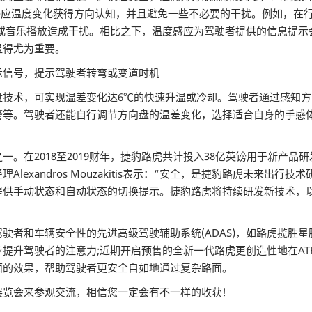
通过感应温度变化获得方向认知，并且避免一些不必要的干扰。例如，
话或音乐播放造成干扰。相比之下，温度感应为驾驶者提供的信息提示
显得尤为重要。
示信号，提示驾驶者转弯或变道时机
盘技术，可实现温差变化达6℃的快速升温或冷却。驾驶者通过感知
警等。驾驶者还能自行调节方向盘的温差变化，选择适合自身的手感
。在2018至2019财年，捷豹路虎共计投入38亿英镑用于新产品
exandros Mouzakitis表示：“安全，是捷豹路虎未来出
提供手动状态和自动状态的切换提示。捷豹路虎将持续研发新技术，
驶者和车辆安全性的先进高级驾驶辅助系统(ADAS)，如路虎揽胜
提升驾驶者的注意力;近期开启预售的全新一代路虎更创造性地在AT
面的效果，帮助驾驶者更安全自如地通过复杂路面。
览会来参观交流，相信您一定会有不一样的收获!