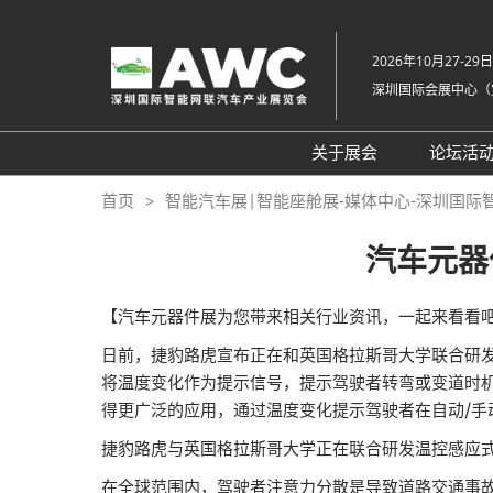
直
接
2026年10月27-29日
跳
深圳国际会展中心（
转
至
内
关于展会
论坛活
容
组织架构
20
首页
智能汽车展|智能座舱展-媒体中心-深圳国际
展会概览
20
汽车元器
展品范围
往
展馆平面图
【汽车元器件展为您带来相关行业资讯，一起来看看吧
交通住宿
日前，捷豹路虎宣布正在和英国格拉斯哥大学联合研发一款适
将温度变化作为提示信号，提示驾驶者转弯或变道时
常见问题解答（Q &
得更广泛的应用，通过温度变化提示驾驶者在自动/手
捷豹路虎与英国格拉斯哥大学正在联合研发温控感应
在全球范围内，驾驶者注意力分散是导致道路交通事故