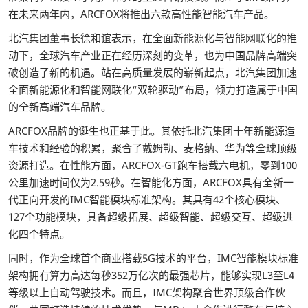
在未来两年内，ARCFOX将推出六款高性能智能汽车产品。
北汽集团董事长徐和谊表示，在全面新能源化与智能网联化的推
动下，全球汽车产业正在经历深刻的变革，也为中国品牌高端突
破创造了新的机遇。站在高质量发展的崭新起点，北汽集团加速
全面新能源化和智能网联化“双轮驱动”布局，倾力打造属于中国
的全新高端汽车品牌。
ARCFOX品牌的诞生也正基于此。其依托北汽集团十年新能源造
车技术和经验的积累，聚合了戴姆勒、麦格纳、华为等全球顶级
资源打造。在性能方面，ARCFOX-GT跑车搭载六电机，零到100
公里加速时间仅为2.59秒。在智能化方面，ARCFOX具有全新一
代正向开发的IMC智能模块标准架构。其具有42个核心模块、
127个功能模块，具备超级拓展、超级智能、超级交互、超级进
化四个特点。
同时，作为全球首个商业搭载5G技术的平台，IMC智能模块标准
架构拥有算力高达每秒352万亿次的最强芯片，能够实现L3至L4
等级以上自动驾驶技术。而且，IMC架构聚合世界顶级合作伙