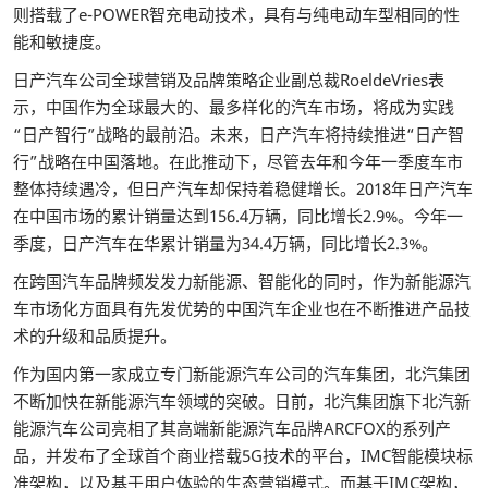
则搭载了e-POWER智充电动技术，具有与纯电动车型相同的性
能和敏捷度。
日产汽车公司全球营销及品牌策略企业副总裁RoeldeVries表
示，中国作为全球最大的、最多样化的汽车市场，将成为实践
“日产智行”战略的最前沿。未来，日产汽车将持续推进“日产智
行”战略在中国落地。在此推动下，尽管去年和今年一季度车市
整体持续遇冷，但日产汽车却保持着稳健增长。2018年日产汽车
在中国市场的累计销量达到156.4万辆，同比增长2.9%。今年一
季度，日产汽车在华累计销量为34.4万辆，同比增长2.3%。
在跨国汽车品牌频发发力新能源、智能化的同时，作为新能源汽
车市场化方面具有先发优势的中国汽车企业也在不断推进产品技
术的升级和品质提升。
作为国内第一家成立专门新能源汽车公司的汽车集团，北汽集团
不断加快在新能源汽车领域的突破。日前，北汽集团旗下北汽新
能源汽车公司亮相了其高端新能源汽车品牌ARCFOX的系列产
品，并发布了全球首个商业搭载5G技术的平台，IMC智能模块标
准架构，以及基于用户体验的生态营销模式。而基于IMC架构，