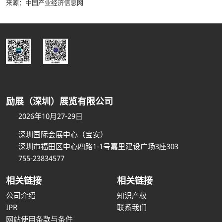
来源：中国产业经济信息网
励展（深圳）展览有限公司
2026年10月27-29日
深圳国际会展中心（宝安）
深圳市福田区中心四路1-1号嘉里建设广场3座303
755-23834577
相关链接
相关链接
公司介绍
知识产权
IPR
联系我们
网站使用条款与条件