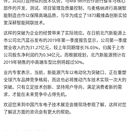
伴，共同打造持续的技术优势，与MB tech合作进行整车与核心
部件的开发、测试、项目管理及质量控制，与麦格纳进行高端智
能制造合作以保障高端品质，与华为成立了1873戴维森创新实验
室深耕智能网联技术。
这样的突破为企业的经营带来了实际效应。在日前北汽新能源上
市公司北汽蓝谷发布的2019年第一季度报告显示，公司第一季度
营业收入约为31.27亿元，较上年同期增长76.03%，归属于上市
公司股东净利润约为0.34亿元。而根据规划，北汽新能源预计在
2019年销售的中高端车型比例将超过50%。
业内专家表示，当前，新能源汽车以电动化为突破口，正在重塑
全球汽车品牌竞争格局，而这也必将推动汽车技术实现一次大的
突破。只有立足技术创新、坚持用户导向，满足消费者新的需
求，才能在未来竞争中占得先机。
欢迎您来到中国汽车电子技术展览会做现场参观了解，这样对您
了解这方面的资讯会有更大的帮助。