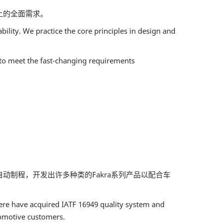
上的全面需求。
lity. We practice the core principles in design and
 to meet the fast-changing requirements
自动制程，开发出许多种类的Fakra系列产品以配合车
ere have acquired IATF 16949 quality system and
tomotive customers.