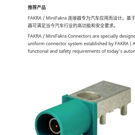
推荐产品
FAKRA / MiniFakra 连接器专为汽车应用而
器可满足当今汽车行业的高功能和安全要求。
FAKRA / MiniFakra Connectors are specially designe
uniform connector system established by FAKRA ( Au
functional and safety requirements of today’s auto