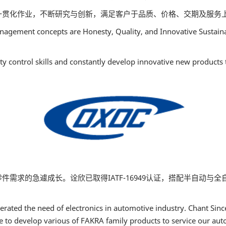
一贯化作业，不断研究与创新，满足客户于品质、价格、交期及服务
agement concepts are Honesty, Quality, and Innovative Sustainabi
ty control skills and constantly develop innovative new products
需求的急遽成长。诠欣已取得IATF-16949认证，搭配半自动与全
ated the need of electronics in automotive industry. Chant Sinc
e to develop various of FAKRA family products to service our au