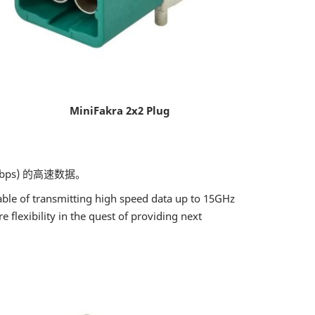
MiniFakra 2x2 Plug
ps) 的高速数据。
pable of transmitting high speed data up to 15GHz
lexibility in the quest of providing next