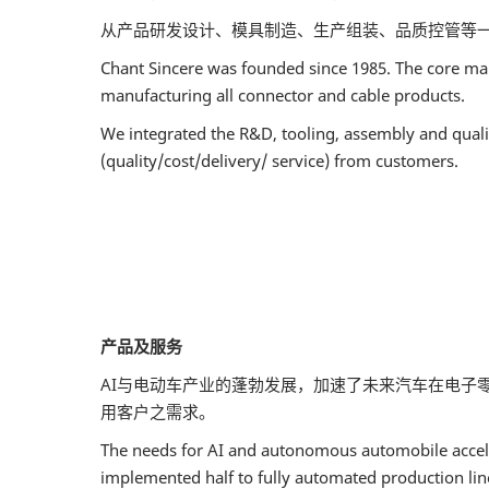
从产品研发设计、模具制造、生产组装、品质控管等
Chant Sincere was founded since 1985. The core man
manufacturing all connector and cable products.
We integrated the R&D, tooling, assembly and quali
(quality/cost/delivery/ service) from customers.
产品及服务
AI与电动车产业的蓬勃发展，加速了未来汽车在电子零件
用客户之需求。
The needs for AI and autonomous automobile acceler
implemented half to fully automated production lin