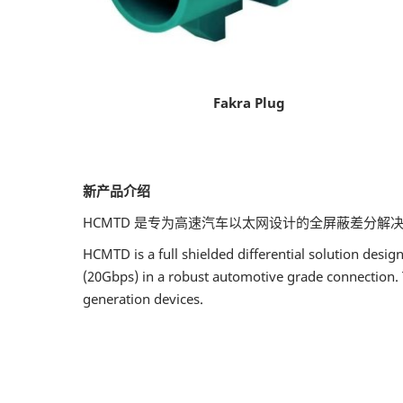
Fakra Plug
新产品介绍
HCMTD 是专为高速汽车以太网设计的全屏蔽差分解决方
HCMTD is a full shielded differential solution desi
(20Gbps) in a robust automotive grade connection. 
generation devices.