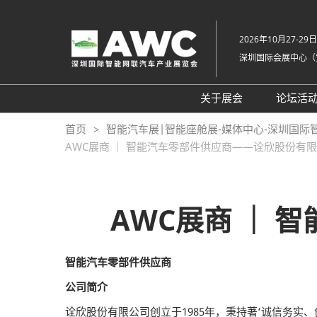
直
接
2026年10月27-29日
跳
深圳国际会展中心（
转
至
内
关于展会
论坛活
容
组织架构
20
首页
智能汽车展|智能座舱展-媒体中心-深圳国际
AWC展商 ｜ 智能汽车零部件供应商——诠欣股份有
展会概览
20
展品范围
往
展馆平面图
AWC展商 ｜
交通住宿
常见问题解答（Q &
智能汽车零部件供应商
公司简介
诠欣股份有限公司创立于1985年，秉持著‘诚信务实