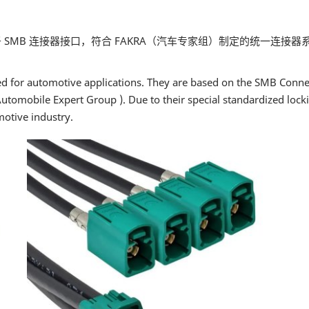
设计。基于 SMB 连接器接口，符合 FAKRA（汽车专家组）制定的统一连
d for automotive applications. They are based on the SMB Connec
tomobile Expert Group ). Due to their special standardized locki
motive industry.