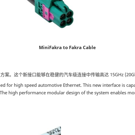
MiniFakra to Fakra Cable
案。这个新接口能够在稳健的汽车级连接中传输高达 15GHz (20Gb
gned for high speed automotive Ethernet. This new interface is ca
The high performance modular design of the system enables more f