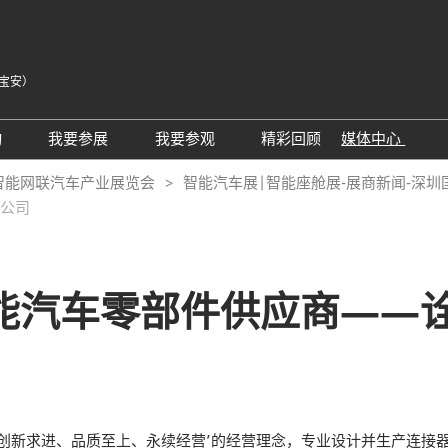
宝安）
中
Eng
动
我要参展
我要参观
精彩回顾
媒体中心
Tiế
25同期会议活动
AWC参展申请
参观预登记
展会新闻
智能网联汽车产业展览会
智能汽车展|智能座舱展-展商新闻-深
ภา
限公司
24精彩回顾
2026亮点展区
为何参观
展商新闻
Bah
届回顾
2025亮点展区
组团参观
行业新闻
为何参展
特邀买家
合作媒体
 智能汽车零部件供应商——
观众范围
商务配对
 A）
走进主机厂
观众增值服务
展商增值服务CMO
展商名录
励展通
RX Connect 励展通
、创新求进、品质至上、永续经营’的经营理念，专业设计并生产连接