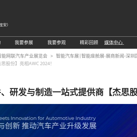
宝安）
中
Eng
动
我要参展
我要参观
精彩回顾
媒体中心
Tiế
25同期会议活动
AWC参展申请
参观预登记
展会新闻
智能网联汽车产业展览会
智能汽车展|智能座舱展-展商新闻-深
ภา
份】亮相AWC 2024！
24精彩回顾
2026亮点展区
为何参观
展商新闻
Bah
届回顾
2025亮点展区
组团参观
行业新闻
为何参展
特邀买家
合作媒体
、研发与制造一站式提供商【杰思股份】
观众范围
商务配对
 A）
走进主机厂
观众增值服务
展商增值服务CMO
展商名录
励展通
RX Connect 励展通