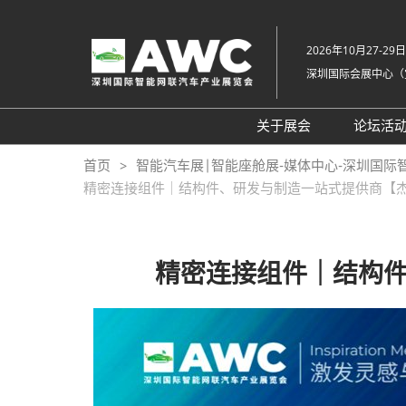
直
接
2026年10月27-29日
跳
深圳国际会展中心（
转
至
内
关于展会
论坛活
容
组织架构
20
首页
智能汽车展|智能座舱展-媒体中心-深圳国际
精密连接组件｜结构件、研发与制造一站式提供商【杰思股
展会概览
20
展品范围
往
展馆平面图
精密连接组件｜结构件
交通住宿
常见问题解答（Q &