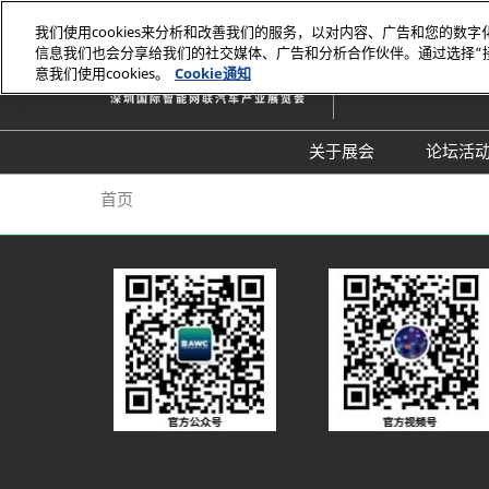
直
我们使用cookies来分析和改善我们的服务，以对内容、广告和您的数
接
信息我们也会分享给我们的社交媒体、广告和分析合作伙伴。通过选择“
2026年10月27-29日
跳
意我们使用cookies。
Cookie通知
深圳国际会展中心（
转
至
内
关于展会
论坛活
容
组织架构
20
首页
展会概览
20
展品范围
往
展馆平面图
交通住宿
常见问题解答（Q &