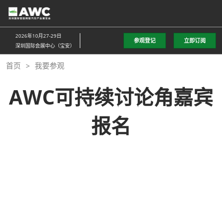
直
接
跳
2026年10月27-29日
参观登记
立即订阅
转
深圳国际会展中心（宝安）
至
首页
我要参观
内
容
AWC可持续讨论角嘉宾
报名