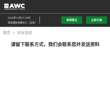
直
接
跳
2026年10月27-29日
参观登记
立即订阅
转
深圳国际会展中心（宝安）
至
首页
论坛活动
内
容
请留下联系方式，我们会联系您并发送资料