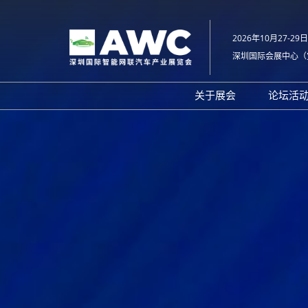
直
接
2026年10月27-29日
跳
深圳国际会展中心（
转
至
内
关于展会
论坛活
容
组织架构
20
展会概览
20
展品范围
往
展馆平面图
交通住宿
常见问题解答（Q &