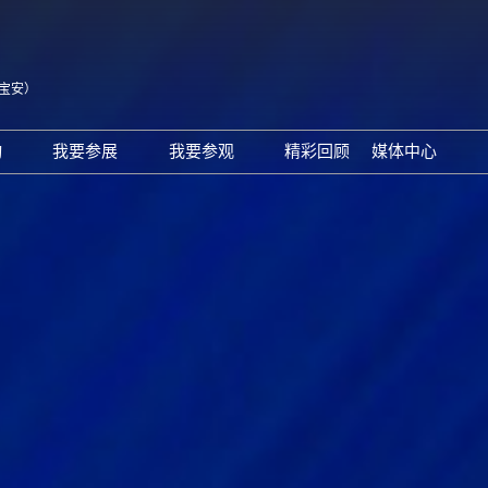
宝安）
中
Eng
动
我要参展
我要参观
精彩回顾
媒体中心
Tiế
25同期会议活动
AWC参展申请
参观预登记
展会新闻
ภา
24精彩回顾
2026亮点展区
为何参观
展商新闻
Bah
届回顾
2025亮点展区
组团参观
行业新闻
为何参展
特邀买家
合作媒体
观众范围
商务配对
 A）
走进主机厂
观众增值服务
展商增值服务CMO
展商名录
励展通
RX Connect 励展通