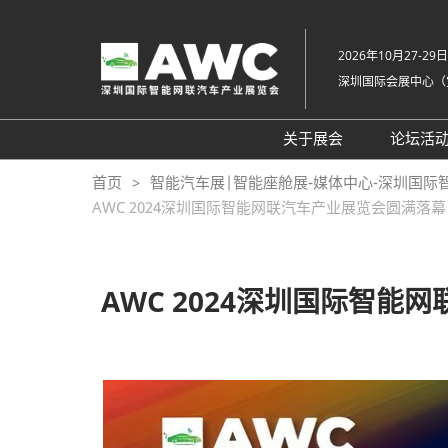
直
接
2026年10月27-29日
跳
深圳国际会展中心（
转
至
内
关于展会
论坛活
容
组织架构
20
首页
智能汽车展|智能座舱展-媒体中心-深圳国际
AWC 2024深圳国际智能网联汽车产业展览会圆满
展会概览
20
展品范围
往
展馆平面图
AWC 2024深圳国际智
交通住宿
常见问题解答（Q &