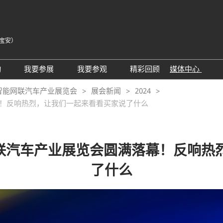
宝安）
中
Eng
动
我要参展
我要参观
精彩回顾
媒体中心
Tiế
25同期会议活动
AWC参展申请
参观预登记
展会新闻
智能网联汽车产业展览会
展会新闻
2024
ภา
落幕！反响热烈，让我们一起来看看买家说了什么
24精彩回顾
2026亮点展区
为何参观
展商新闻
Bah
届回顾
2025亮点展区
组团参观
行业新闻
为何参展
特邀买家
合作媒体
能网联汽车产业展览会圆满落幕！反响
观众范围
商务配对
了什么
 A）
走进主机厂
观众增值服务
展商增值服务CMO
展商名录
励展通
RX Connect 励展通