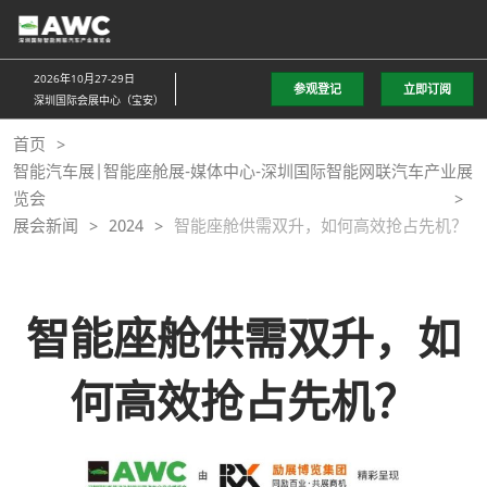
直
接
跳
2026年10月27-29日
参观登记
立即订阅
转
深圳国际会展中心（宝安）
至
首页
内
智能汽车展|智能座舱展-媒体中心-深圳国际智能网联汽车产业展
容
览会
展会新闻
2024
智能座舱供需双升，如何高效抢占先机？
智能座舱供需双升，如
何高效抢占先机？