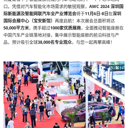
口。凭借对汽车智能化市场需求的敏锐观察，
AWC 2024 深圳国
际新能源及智能网联汽车全产业博览会
将于
11月6日-8日
在
深圳
国际会展中心（宝安新馆）
再度启航！本次展会总面积将达
50,000平方米
，携手超过
1000家优质展商
，全面推动智能座舱在
中国汽车产业链落地对接，集中展示智能座舱的前沿科技与产
品，预计吸引全球
38,000名专业观众
，与您一起再攀高峰！