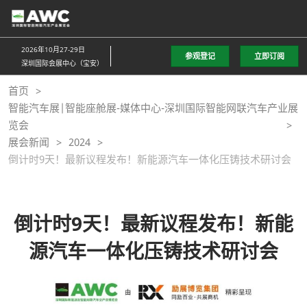
直
接
跳
2026年10月27-29日
参观登记
立即订阅
转
深圳国际会展中心（宝安）
至
首页
内
智能汽车展|智能座舱展-媒体中心-深圳国际智能网联汽车产业展
容
览会
展会新闻
2024
倒计时9天！最新议程发布！新能源汽车一体化压铸技术研讨会
倒计时9天！最新议程发布！新能
源汽车一体化压铸技术研讨会