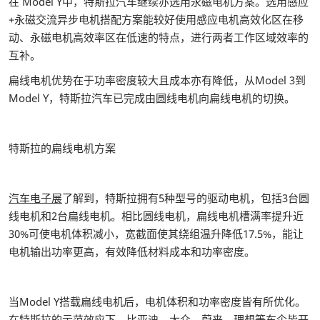
在 Model Y中，特斯拉汽车继续亦选用永磁电机方案。选用感应
+永磁交流异步电机搭配方案能较好使用感应电机高效化区在移
动、永磁电机高效率区在低速的特点，进行两者工作区域效率的
互补。
扁线电机优势在于功率密度较大且成本亦有降低，从Model 3到
Model Y，特斯拉汽车已完成由圆线电机向扁线电机的切换。
特斯拉的扁线电机方案
汽车电子展
了解到，特斯拉拥有5种型号的驱动电机，包括3台圆
线电机和2台扁线电机。相比圆线电机，扁线电机槽满率提升近
30%可使电机体积减小，宽截面使其绕组温升降低17.5%，能让
电机输出功率更高，有效降低材料成本和功率密度。
当Model Y搭载扁线电机后，电机体积和功率密度皆有所优化。
在特斯拉的示范效应下，比亚迪、大众、蔚来、理想等车企皆开