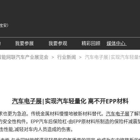
宝安）
中
Eng
动
我要参展
我要参观
精彩回顾
媒体中心
Tiế
25同期会议活动
AWC参展申请
参观预登记
展会新闻
智能网联汽车产业展览会
行业新闻
汽车电子展|实现汽车轻量化
ภา
24精彩回顾
2026亮点展区
为何参观
展商新闻
Bah
届回顾
2025亮点展区
组团参观
行业新闻
为何参展
特邀买家
合作媒体
观众范围
商务配对
汽车电子展
|实现汽车轻量化 离不开EPP材料
 A）
走进主机厂
观众增值服务
需求也更为急迫。传统金属材料慢慢地被新材料替代。
汽车电子展
了解
展商增值服务CMO
展商名录
安全性构件。EPP汽车后保险杠-由EPP原材料所制造的保险杆减震
击性能,减轻对车内人员造成的伤害。
励展通
RX Connect 励展通