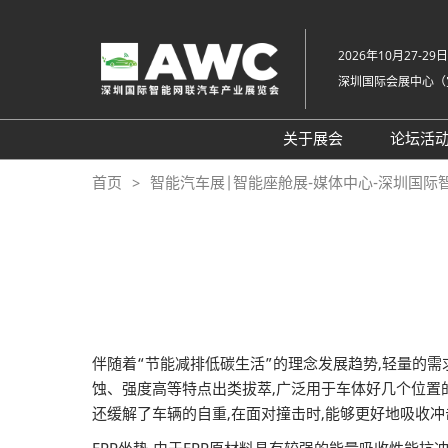
直
接
2026年10月27-29日
跳
深圳国际会展中心（
转
至
内
关于展会
论坛活
容
组织架构
20
首页
智能汽车展|智能座舱展-媒体中心-深圳国际
展会概览
20
展品范围
往
展馆平面图
交通住宿
常见问题解答（Q &
伴随着“节能减排低碳生活”的理念发展趋势,轻量的
蚀、强度高等特点出类拔萃,广泛用于车体好几个位置的
还缓解了车辆的自重,在面对撞击时,能够更好地吸收冲