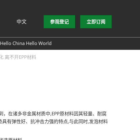
中文
参观登记
立即订阅
文
lish
Hello China Hello World
ng Việt
 离不开EPP材料
ษาไทย
asa Indonesia
到，在诸多非金属材质中,EPP原材料因其轻量、耐腐
垫具有弹性好、抗冲击力强的特点,与此同时,发泡材料