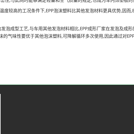
抗冲击性,与此同时能够满足轻量和空气质量的规定,也成为车内饰垫板
℃,在温度较高的工况条件下,EPP泡沫塑料比其他发泡材料更具优势,因
发泡成型工艺,与车用其他发泡材料相比,EPP成形厂家在发泡及成形
P泡沫的气味性要优于其他泡沫塑料,可降解循环多次使用,因此通过对