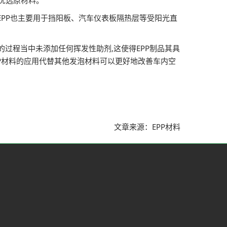
的优选原材料。
而,EPP也主要用于挡阳板、汽车仪表板隔热层等受阳光直
的过程当中未添加任何挥发性助剂,这使得EPP制品其具
EPP材料的应用代替其他发泡材料可以更好地改善车内空
文章来源：EPP材料