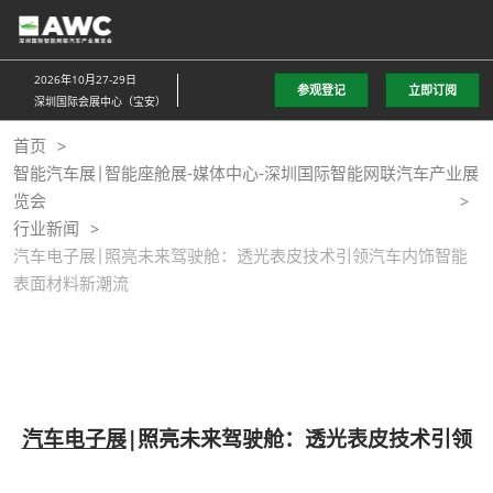
直
接
跳
2026年10月27-29日
参观登记
立即订阅
转
深圳国际会展中心（宝安）
至
首页
内
智能汽车展|智能座舱展-媒体中心-深圳国际智能网联汽车产业展
容
览会
行业新闻
汽车电子展|照亮未来驾驶舱：透光表皮技术引领汽车内饰智能
表面材料新潮流
汽车电子展
|照亮未来驾驶舱：透光表皮技术引领