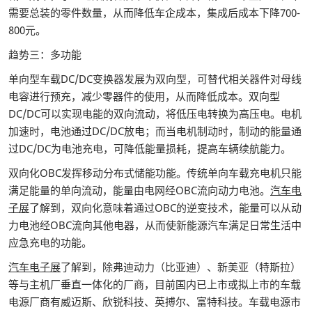
需要总装的零件数量，从而降低车企成本，集成后成本下降700-
800元。
趋势三：多功能
单向型车载DC/DC变换器发展为双向型，可替代相关器件对母线
电容进行预充，减少零器件的使用，从而降低成本。双向型
DC/DC可以实现电能的双向流动，将低压电转换为高压电。电机
加速时，电池通过DC/DC放电；而当电机制动时，制动的能量通
过DC/DC为电池充电，可降低能量损耗，提高车辆续航能力。
双向化OBC发挥移动分布式储能功能。传统单向车载充电机只能
满足能量的单向流动，能量由电网经OBC流向动力电池。
汽车电
子展
了解到，双向化意味着通过OBC的逆变技术，能量可以从动
力电池经OBC流向其他电器，从而使新能源汽车满足日常生活中
应急充电的功能。
汽车电子展
了解到，除弗迪动力（比亚迪）、新美亚（特斯拉）
等与主机厂垂直一体化的厂商，目前国内已上市或拟上市的车载
电源厂商有威迈斯、欣锐科技、英搏尔、富特科技。车载电源市