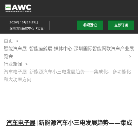
直
接
跳
2026年10月27-29日
参观登记
立即订阅
转
深圳国际会展中心（宝安）
至
首页
内
智能汽车展|智能座舱展-媒体中心-深圳国际智能网联汽车产业展
容
览会
行业新闻
汽车电子展|新能源汽车小三电发展趋势——集成化、多功能化
和大功率方向
汽车电子展
|新能源汽车小三电发展趋势——集成