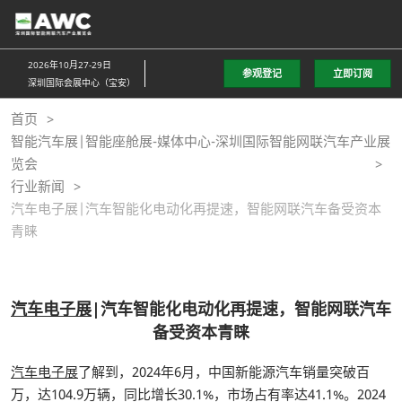
直
接
跳
2026年10月27-29日
参观登记
立即订阅
转
深圳国际会展中心（宝安）
至
首页
内
智能汽车展|智能座舱展-媒体中心-深圳国际智能网联汽车产业展
容
览会
行业新闻
汽车电子展|汽车智能化电动化再提速，智能网联汽车备受资本
青睐
汽车电子展
|汽车智能化电动化再提速，智能网联汽车
备受资本青睐
汽车电子展
了解到，2024年6月，中国新能源汽车销量突破百
万，达104.9万辆，同比增长30.1%，市场占有率达41.1%。2024