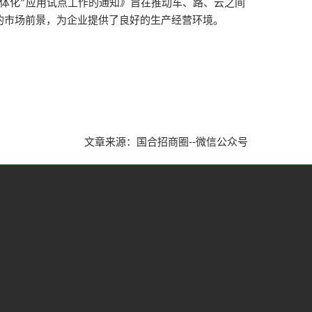
体化”应用试点工作的通知》旨在推动车、路、云之间
的市场前景，为企业提供了良好的生产经营环境。
文章来源：国合招商圈--微信公众号