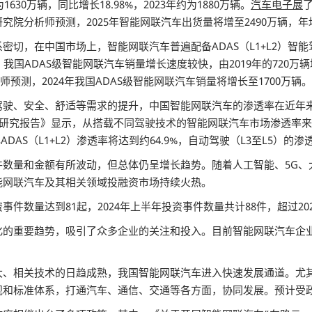
30万辆，同比增长18.98%，2023年约为1880万辆。
汽车电子展
院分析师预测，2025年智能网联汽车出货量将增至2490万辆，年均
密切，在中国市场上，智能网联汽车普遍配备ADAS（L1+L2）智
ADAS级智能网联汽车销量增长速度较快，由2019年的720万辆增至
分析师预测，2024年我国ADAS级智能网联汽车销量将增长至1700万辆。
驾驶、安全、舒适等需求的提升，中国智能网联汽车的渗透率在近年
前景研究报告》显示，从搭载不同驾驶技术的智能网联汽车市场渗透率来
DAS（L1+L2）渗透率将达到约64.9%，自动驾驶（L3至L5）的渗
件数量和金额有所波动，但总体仍呈增长趋势。随着人工智能、5G、
能网联汽车及其相关领域投融资市场持续火热。
事件数量达到81起，2024年上半年投资事件数量共计88件，超过20
化的重要趋势，吸引了众多企业的关注和投入。目前智能网联汽车企
大、相关技术的日趋成熟，我国智能网联汽车进入快速发展通道。尤其
规和标准体系，打通汽车、通信、交通等各方面，协同发展。预计受