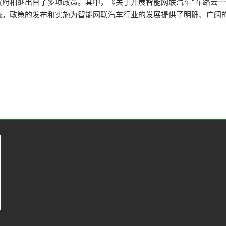
府相继出台了多项政策。其中，《关于开展智能网联汽车“车路云一
统。政策的发布和实施为智能网联汽车行业的发展提供了明确、广阔