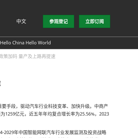
中文
参观登记
立即订阅
文
lish
Hello China Hello World
ng Việt
政策加码 量产及上路再提速
ษาไทย
asa Indonesia
速
重要手段，驱动汽车行业科技变革、加快升级。中商产
259亿元，近五年年均复合增长率为25.56%，2023
-2029年中国智能网联汽车行业发展监测及投资战略