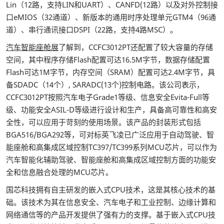
Lin（12路，支持LIN和UART）、CANFD(12路）以及对外控制接
口eMIOS（32通道）、新版本的通用时序处理单元GTM4（96通
道）、串行通讯接口DSPI（22路，支持4路MSC）。
汽车智能座舱展
了解到，CCFC3012PT还配置了较大容量的存储
空间，其中程序存储Flash配置可达16.5M字节，数据存储配置
Flash可达1M字节，内存空间（SRAM）配置可达2.4M字节，具
备SDADC（14个）, SARADC(13个)控制电路。该公司表示，
CCFC3012PT按照汽车电子Grade1等级、信息安全Evita-Full等
级、功能安全ASIL-D等级进行设计和生产，具备高可靠性和高安
全性，可以应用于苛刻的使用场景。该产品的封装形式包括
BGA516/BGA292等，可对标英飞凌已广泛应用于自动驾驶、智
能座舱和高集成区域控制TC397/TC399系列MCU芯片，可以作为
汽车智能化辅助驾驶、智能座舱和高集成区域控制方面的功能安
全和信息融合处理的MCU芯片。
国芯科技拥有自主研发的嵌入式CPU技术，这是其核心技术的基
础。该技术为其在信息安全、汽车电子和工业控制、边缘计算和
网络通信等的产品开发提供了强有力的支撑。基于嵌入式CPU技