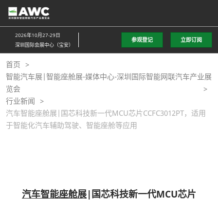
直
接
跳
2026年10月27-29日
参观登记
立即订阅
转
深圳国际会展中心（宝安）
至
首页
内
智能汽车展|智能座舱展-媒体中心-深圳国际智能网联汽车产业展
容
览会
行业新闻
汽车智能座舱展|国芯科技新一代MCU芯片CCFC3012PT，适用
于智能化汽车辅助驾驶、智能座舱等应用
汽车智能座舱展
|国芯科技新一代MCU芯片