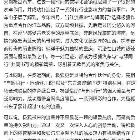
来到极狐汽车，过去一段时间的数字化营销就起到了一个很好的
表率作用，并成功打造出了一系列有行业影响力的营销事件。汽
车电子展了解到，今年四月，当红流量IP“与辉同行”选择极狐作
为重点合作的汽车品牌，双方同频共振，先后走过历史悠久的河
南，在那里感受古老文明的厚重底蕴；奔赴风光旖旎的海南，尽
情领略碧海蓝天的热带风情；踏入文化底蕴深厚的山西，探寻晋
商传奇的历史脉络；徜徉于魅力独特的重庆，沉浸在山城的热辣
氛围与魔幻景致之中。每一处足迹，都成为极狐汽车与“与辉同
行”共同书写的精彩篇章，吸引着无数目光的聚焦与关注。
与此同时，在奥运期间，极狐更是以特约合作伙伴的身份，亮相
“与辉同行・运动健儿说”以及“东方浪漫耀巴黎”特别栏目。在这
场全球瞩目的体育盛会中，极狐借助“与辉同行”的强大流量与广
泛影响力，成功赢得全网高度瞩目。一系列精彩的合作，为极狐
带来了累计超过10亿的流量。
可以说，极狐带来的流量并不是昙花一现的短暂热度，而是高质
量的持久影响力。通过一次又一次深入人心的创意活动，将积极
向上的体育精神和极狐汽车卓越不凡的品质魅力有机地结合在了