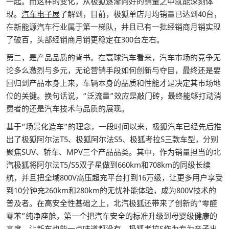
一起。而这样的变化，从极狐逐渐向好的销量之中就能深刻体
现。
汽车电子展
了解到，目前，极狐单店月均销量已达到40台，
在新能源汽车行业属于第一梯队，并且已有一批经销商月销实现
了破百，头部经销商月销更稳定在300台左右。
第二，是产品品质的背书。在寰球汽车看来，汽车市场的竞争无
论多么激烈与多元，无论营销手段如何创新与夺目，最终还是要
回归到产品本身上来，车辆本身的品质和性能才是决定其市场地
位的关键。换句话说，“泛流量”效应是敲门砖，最终能够打动消
费者的还是汽车技术与品质的展现。
基于“场景化造车”的理念，一段时间以来，极狐汽车已经先后推
出了极狐阿尔法T5、极狐阿尔法S5、极狐考拉S三款车型，分别
聚焦SUV、轿车、MPV三个产品品类。其中，作为销量担当的北
汽极狐将阿尔法T5/S5双子星做到660km和708km的同级长续
航，并且把全域800V高压超充平台打到16万级，让更多用户享受
到10分钟充260km和280km的无忧补能体验，成为800V技术的
普及者。在高安全性基础之上，北汽极狐还带来了创新的“零醛
零苯”纯净座舱，第一个把汽车安全的标准升级到母婴级健康的
高度，让新车也能一点味道都没有。极狐考拉S作为专为亲子出