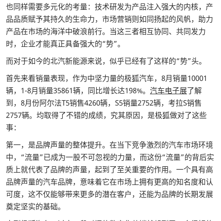
也同样需要多元化的考量：技术研发为产品注入强大的内核，产
品品质赋予其持久的生命力，市场营销则如同扬起的风帆，助力
产品在市场的海洋中破浪前行。当这三者相互协同、共同发力
时，企业才能真正具备强大的“势”。
而对于如今的北汽新能源来说，似乎已经有了这样的“势”头。
首先来看销量表现，作为中坚力量的极狐汽车，8月销量10001
辆，1-8月销量35861辆，同比增长达198%。
汽车电子展
了解
到，8月份阿尔法T5销售4260辆，S5销量2752辆，考拉S销售
2757辆。均取得了不错的成绩，究其原因，是极狐做对了这些
事：
第一，是品牌声量的整体提升。在当下竞争激烈的汽车市场环境
中，“流量”已成为一股不可忽视的力量，而这份“流量”的背后实
质上就代表了品牌的声量，起到了至关重要的作用。一个具有高
品牌声量的汽车品牌，意味着它在市场上拥有更高的知名度和认
可度，这不仅能够带来更多的潜在客户，还能为品牌的长期发展
奠定坚实的基础。