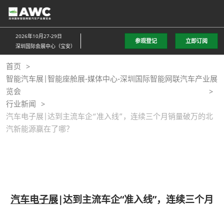
直
接
跳
2026年10月27-29日
参观登记
立即订阅
转
深圳国际会展中心（宝安）
至
首页
内
智能汽车展|智能座舱展-媒体中心-深圳国际智能网联汽车产业展
容
览会
行业新闻
汽车电子展|达到主流车企“准入线”，连续三个月销量破万的北
汽新能源赢在了哪？
汽车电子展
|达到主流车企“准入线”，连续三个月