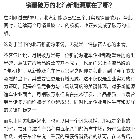
销量破万的北汽新能源赢在了哪？
在刚刚过去的8月，北汽新能源已经三个月实现销量破万。与此
同时，连续两个月销量破“八”的极狐，也正式完成了破万的佳
绩。
这对于当下的北汽新能源来说，无疑是一件振奋人心的事情。
不客气地说，月销破万是每一位新能源造车企业都期望经历的里
程碑，意味着市场品牌效应基本成型，也是广义上主流品牌的
“准入线”。从新能源汽车行业兴起之际便是如此，到了竞争愈发
激烈的当下，其重要性更是有增无减。这不仅仅是企业实力的有
力证明，更是产品竞争力与市场认可度的关键体现。对于新能源
造车企业而言，月销破万象征着在技术研发、产品品质、市场营
销等诸多方面均取得了卓越成果，同时也是企业良性生存和发展
的关键指标之一。
而以上因素归结起来，也可以用一个词来概括，那就是企业的
“势”。在如今这个产品种类五花八门的汽车市场，好产品也数不
胜数，对于车企来说，重要的是获得消费者的认可。在这背后，