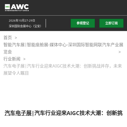
直
接
跳
2026年10月27-29日
参观登记
立即订阅
转
深圳国际会展中心（宝安）
至
首页
内
智能汽车展|智能座舱展-媒体中心-深圳国际智能网联汽车产业展
容
览会
行业新闻
汽车电子展|汽车行业迎来AIGC技术大潮：创新挑战并存，未来
展望令人瞩目
汽车电子展
|汽车行业迎来AIGC技术大潮：创新挑