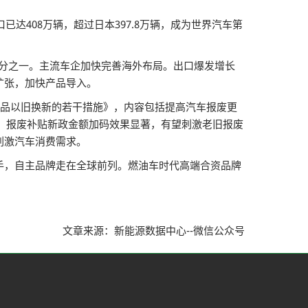
达408万辆，超过日本397.8万辆，成为世界汽车第
比近四分之一。主流车企加快完善海外布局。出口爆发增长
扩张，加快产品导入。
费品以旧换新的若干措施》，内容包括提高汽车报废更
长。报废补贴新政金额加码效果显著，有望刺激老旧报废
刺激汽车消费需求。
手，自主品牌走在全球前列。燃油车时代高端合资品牌
。
文章来源：新能源数据中心--微信公众号