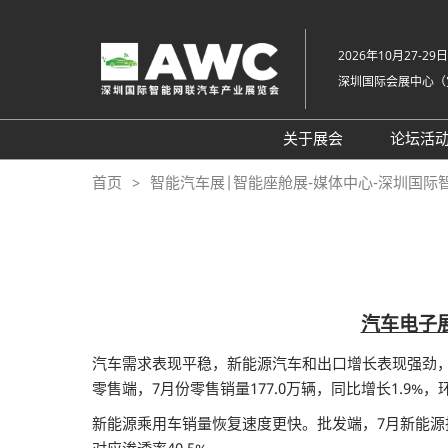
直
接
2026年10月27-29日
跳
深圳国际会展中心（
转
至
内
关于展会
论坛活
容
组织架构
20
首页
智能汽车展|智能座舱展-媒体中心-深圳国际
展会概览
20
展品范围
往
展馆平面图
交通住宿
汽车电子
常见问题解答（Q &
汽车需求表现平稳，新能源汽车和出口增长表现强劲，同时
零售端，7月份零售销量177.0万辆，同比增长1.9%，环
新能源乘用车销量恢复速度更快。批发端，7月新能源批发销量