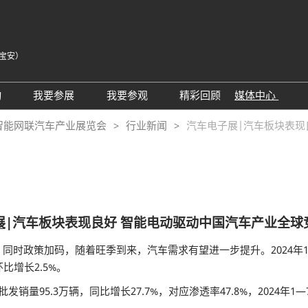
宝安）
中
Eng
动
我要参展
我要参观
精彩回顾
媒体中心
Tiế
25同期会议活动
AWC参展申请
参观预登记
展会新闻
智能网联汽车产业展览会
行业新闻
汽车电子展|汽车板块表现
ภา
24精彩回顾
2026亮点展区
为何参观
展商新闻
Bah
届回顾
2025亮点展区
组团参观
行业新闻
为何参展
特邀买家
合作媒体
观众范围
商务配对
展
|汽车板块表现良好 智能电动驱动中国汽车产业全球
 A）
走进主机厂
观众增值服务
政策加码，随着旺季到来，汽车需求有望进一步提升。2024年1月—
展商增值服务CMO
展商名录
比增长2.5%。
励展通
RX Connect 励展通
95.3万辆，同比增长27.7%，对应渗透率47.8%，2024年1—7